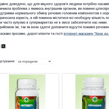
авно доведено, що для міцного здоров'я людини потрібно насамп
иникла проблема з якимось внутрішнім органом, ви повинні цілесп
ідтримки нормального обміну речовин головним компонентом є норм
риносила користь, в ній повинна міститися всі необхідну кількість 
и часто купуємо в супермаркетах не в змозі забезпечити нас ними
рийомом їжі, так як вони здатні доповнити відсутні поживні речови
аскаво просимо, дорогі клієнти та гості
інтернет-магазину "Крок до