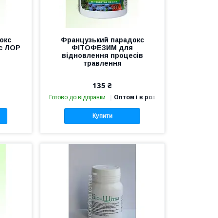
окс
Французький парадокс
с ЛОР
ФІТОФЕЗИМ для
відновлення процесів
травлення
135 ₴
Готово до відправки
Оптом і в роздріб
Купити