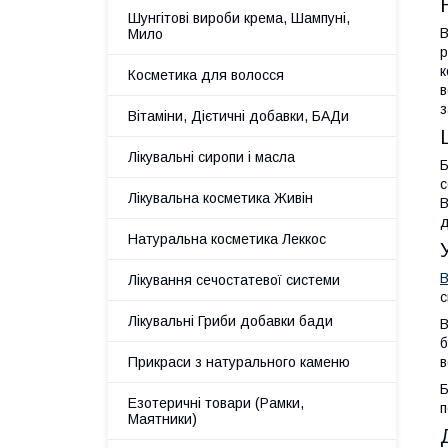
Шунгітові вироби крема, Шампуні,
В
Мило
р
к
Косметика для волосся
в
з
Вітаміни, Дієтичні добавки, БАДи
Лікувальні сиропи і масла
Б
с
Лікувальна косметика Живін
В
д
Натуральна косметика Леккос
В
Лікування сечостатевої системи
с
Лікувальні Гриби добавки бади
В
б
в
Прикраси з натурального каменю
Б
Езотеричні товари (Рамки,
п
Маятники)