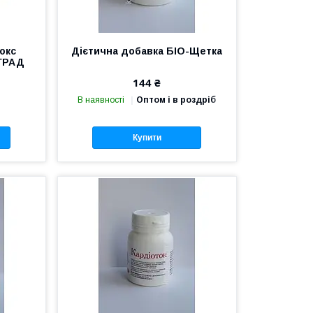
окс
Дієтична добавка БІО-Щетка
ГРАД
144 ₴
В наявності
Оптом і в роздріб
Купити