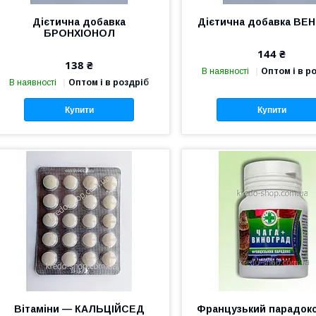
Дієтична добавка
Дієтична добавка ВЕ
БРОНХІОНОЛ
144 ₴
138 ₴
В наявності
Оптом і в р
В наявності
Оптом і в роздріб
Купити
Купити
Вітаміни — КАЛЬЦІЙСЕД
Французький парадок