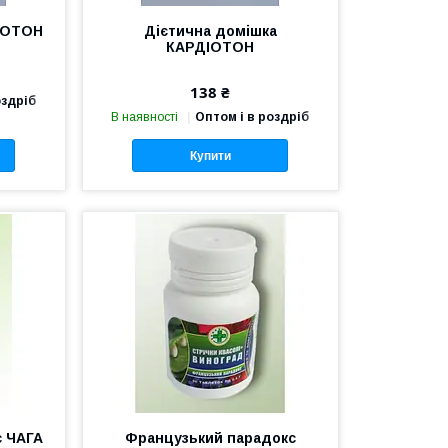
НОТОН
Дієтична домішка
КАРДІОТОН
138 ₴
оздріб
В наявності
Оптом і в роздріб
Купити
с ЧАГА
Французький парадокс