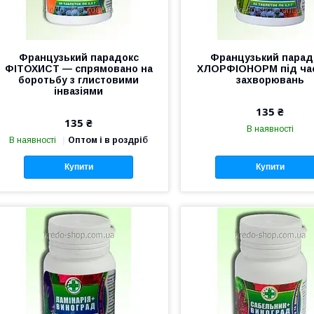
Французький парадокс
Французький парад
ФІТОХИСТ — спрямовано на
ХЛОРФІОНОРМ під ча
боротьбу з глистовими
захворювань
інвазіями
135 ₴
135 ₴
В наявності
В наявності
Оптом і в роздріб
Купити
Купити