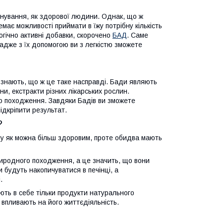
існування, як здорової людини. Однак, що ж
емає можливості приймати в їжу потрібну кількість
огічно активні добавки, скорочено
БАД
. Саме
адже з їх допомогою ви з легкістю зможете
сі знають, що ж це таке насправді. Бади являють
ни, екстракти різних лікарських рослин.
го походження. Завдяки Бадів ви зможете
ідкріпити результат.
?
ну як можна більш здоровим, проте обидва мають
природного походження, а це значить, що вони
и будуть накопичуватися в печінці, а
.
ють в себе тільки продукти натурального
 впливають на його життєдіяльність.