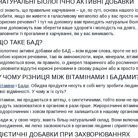
НАТУРАЛЬНІ БІОЛОГІЧНО АКТИВНІ ДОБАВКИ
сі знають, що правильне харчування – це, по суті, основа нашого 
обити, якщо ви живете в галасливому мегаполісі або у вас просто н
орисних речовин? І тут на допомогу вам приходять натуральні біол
они допоможуть вам зберегти ваше здоров'я і молодість на довго, 
аповнити ті прогалини в харчуванні, які у вас виникають.
ЩО ТАКЕ БАД?
іологічно активні добавки або БАД – всім відомі слова, проте не в
обою корисні речовини, такі як амінокислоти, жири, мінерали, вітамі
иділяються вони, як правило, із джерел тваринного або рослинно
оповнити відсутні корисні речовини в своєму раціоні або ж просто п
У ЧОМУ РІЗНИЦЯ МІЖ ВІТАМІНАМИ І БАДАМИ
ітаміни
і
Бади
. Обидва продукти несуть в собі мету зробити люди
вої відмінності. У чому ж їх суть?
ітаміни, які продаються в аптеці, є синтетичними, тобто вони не 
удуть засвоюватися в організмі в рази гірше. Жиророзчинні вітамін
одорозчинних і зовсім практично не залишиться в нашому організмі
ади ж, у свою чергу, мають більш натуральний склад. Вони включа
оходження, які легко засвоюються в організмі людини і сприятливо
ДІЄТИЧНІ ДОБАВКИ ПРИ ЗАХВОРЮВАННЯХ