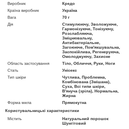
Виробник
Кредо
Країна виробник
Україна
Вага
70 г
Дія
Стимулюючу, Зволожуюче,
Гармонізуюче, Тонізуючу,
Розслабляюча,
Зміцнювальну,
Антибактеріальне,
Загоююче, Пом'якшувальна,
Заспокійлива, Регенеруюча,
Омолоджуючу, Захисне
Область застосування
Тіло, Обличчя, Руки, Ноги
Стать
Унісекс
Тип шкіри
Чутлива, Проблемна,
Комбінована (Змішана),
Суха, Всі типи шкіри,
В'януча (зріла), Нормальна,
Жирна
Форма мила
Прямокутна
Користувальницькі характеристики
Містить
Натуральний порошок
Шунгітовий