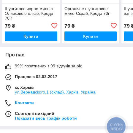
Шунгитове чорне мило з
Органічне шунгитовое
Шунг
Оливковою олією, Кредо
мило-Скраб, Кредо 70г
вані
70 г
79
79
79
₴
₴
Купити
Купити
Про нас
99% позитивних з 99 відгуків за рік
Працює з 02.02.2017
м. Харків
ул.Вернадского,1 (склад), Харків, Україна
Контакти
Сьогодні вихідний
Показати весь графік роботи
КНОПКА
ЗВ'ЯЗКУ