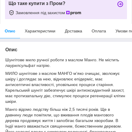
Що таке купити з Пром?
Замовлення під захистом
Опис
Характеристики
Доставка
Оплата
Умови п
Опис
Шунгітове мило ручної роботи з маслом Манго. Не містить
лаурилсульфат натрію.
МИЛО шунгітове з маслом МАНГО м'яко очищає, зволожує
шкіру і доглядає за нею, відновлює епідерміс, має
антисептичні властивості, уповільнює процеси старіння.
Карельський шунгіт забезпечує шкірі антиоксидантний захист,
має протизапальну дію, стимулює процеси регенерації клітин
шкіри.
Манго відомо людству більш ніж 2,5 тисячі років. Ще в
давнину люди помітили, що вживання плодів мангового
дерева продовжує життя і запобігає багатьом хворобам. В
Індії манго вважається священним, божественним деревом.
Його солодкі плоди є символом родючості, благополуччя,