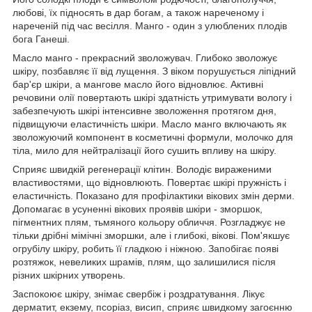
любові, їх підносять в дар богам, а також нареченому і
нареченій під час весілля. Манго - один з улюблених плодів
бога Ганеші.
Масло манго - прекрасний зволожувач. Глибоко зволожує
шкіру, позбавляє її від лущення. З віком порушується ліпідний
бар'єр шкіри, а мангове масло його відновлює. Активні
речовини олії повертають шкірі здатність утримувати вологу і
забезпечують шкірі інтенсивне зволоження протягом дня,
підвищуючи еластичність шкіри. Масло манго включають як
зволожуючий компонент в косметичні формули, молочко для
тіла, мило для нейтралізації його сушить впливу на шкіру.
Сприяє швидкій регенерації клітин. Володіє вираженими
властивостями, що відновлюють. Повертає шкірі пружність і
еластичність. Показано для профілактики вікових змін дерми.
Допомагає в усуненні вікових проявів шкіри - зморшок,
пігментних плям, тьмяного кольору обличчя. Розгладжує не
тільки дрібні мімічні зморшки, але і глибокі, вікові. Пом'якшує
огрубілу шкіру, робить її гладкою і ніжною. Запобігає появі
розтяжок, невеликих шрамів, плям, що залишилися після
різних шкірних утворень.
Заспокоює шкіру, знімає свербіж і роздратування. Лікує
дерматит, екзему, псоріаз, висип, сприяє швидкому загоєнню