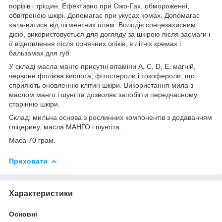
порізів і тріщин. Ефективно при Ожо-Гах, обмороженні,
обвітреною шкірі. Допомагає при укусах комах. Допомагає
хата-витися від пігментних плям. Володіє сонцезахисним
дією, використовується для догляду за шкірою після засмаги і
її відновлення після сонячних опіків, в літніх кремах і
бальзамах для губ.
У складі масла манго присутні вітаміни А, С, D, Е, магній,
червоне фолієва кислота, фітостероли і токофероли, що
сприяють оновленню клітин шкіри. Використання мила з
маслом манго і шунгіта дозволяє запобігти передчасному
старінню шкіри.
Склад: мильна основа з рослинних компонентів з додаванням
гліцерину, масла МАНГО і шунгіта.
Маса 70 грам.
Приховати
Характеристики
Основні