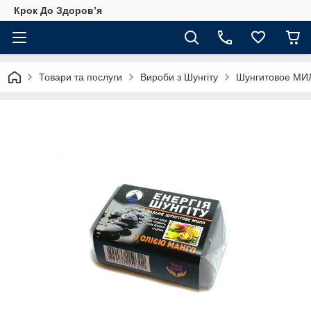
Крок До Здоровʼя
Товари та послуги
Вироби з Шунгіту
Шунгитовое МИ