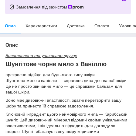
Замовлення під захистом
Опис
Характеристики
Доставка
Оплата
Умови п
Опис
Виготовлено та упаковано вручну
Шунгітове чорне мило з Ваніллю
прекрасно підійде для будь-якого типу шкіри.
Шунгітове мило з ваніллю — справжнє диво для вашої шкіри.
Це не просто звичайне мило — це справжній бальзам для
вашої шкіри.
Воно має дивовижні властивості, здатні перетворити вашу
шкіру та принести їй справжнє задоволення.
Ключовий інгредієнт цього неймовірного мила — Карибський
шунгіт. Цей дивовижний мінерал відомий своїми унікальними
властивостями, і він ідеально підходить для догляду за
шкірою. Шунгіт збагачує вашу шкіру корисними