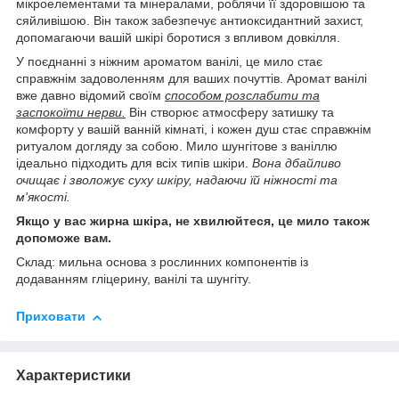
мікроелементами та мінералами, роблячи її здоровішою та
сяйливішою. Він також забезпечує антиоксидантний захист,
допомагаючи вашій шкірі боротися з впливом довкілля.
У поєднанні з ніжним ароматом ванілі, це мило стає
справжнім задоволенням для ваших почуттів. Аромат ванілі
вже давно відомий своїм
способом розслабити та
заспокоїти нерви.
Він створює атмосферу затишку та
комфорту у вашій ванній кімнаті, і кожен душ стає справжнім
ритуалом догляду за собою. Мило шунгітове з ваніллю
ідеально підходить для всіх типів шкіри.
Вона дбайливо
очищає і зволожує суху шкіру, надаючи їй ніжності та
м'якості.
Якщо у вас жирна шкіра, не хвилюйтеся, це мило також
допоможе вам.
Склад: мильна основа з рослинних компонентів із
додаванням гліцерину, ванілі та шунгіту.
Приховати
Характеристики