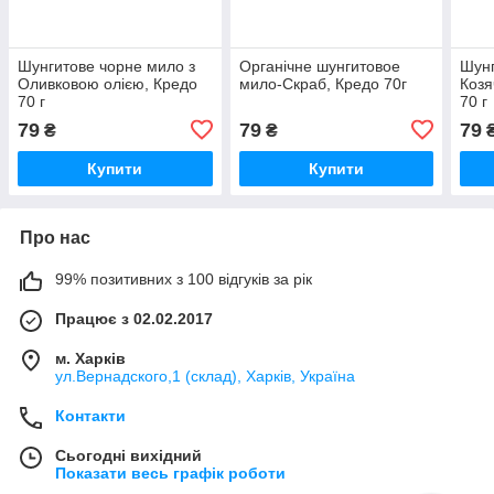
Шунгитове чорне мило з
Органічне шунгитовое
Шунг
Оливковою олією, Кредо
мило-Скраб, Кредо 70г
Козя
70 г
70 г
79
79
79
₴
₴
Купити
Купити
Про нас
99% позитивних з 100 відгуків за рік
Працює з 02.02.2017
м. Харків
ул.Вернадского,1 (склад), Харків, Україна
Контакти
Сьогодні вихідний
Показати весь графік роботи