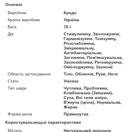
Основні
Виробник
Кредо
Країна виробник
Україна
Вага
70 г
Дія
Стимулюючу, Зволожуюче,
Гармонізуюче, Тонізуючу,
Розслабляюча,
Зміцнювальну,
Антибактеріальне,
Загоююче, Пом'якшувальна,
Заспокійлива, Регенеруюча,
Омолоджуючу, Захисне
Область застосування
Тіло, Обличчя, Руки, Ноги
Стать
Унісекс
Тип шкіри
Чутлива, Проблемна,
Комбінована (Змішана),
Суха, Всі типи шкіри,
В'януча (зріла), Нормальна,
Жирна
Форма мила
Прямокутна
Користувальницькі характеристики
Містить
Натуральний порошок