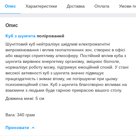
Опис
Характеристики
Доставка
Оплата
Умови п
Опис
Куб з шунгита
полірований
Шунгітовий куб нейтралізує шкідливі електромагнітні
випромінювання і вплив геопатогенних зон, створює в офісі
або квартирі сприятливу атмосферу. Постійний вплив куба з
шунгита вирівнює енергетику організму, зміцнює біополе,
нормалізує роботу мозку, підтримує емоційний спокій. У стані
високої активності куб з шунгита значно підвищує
працездатність і знімає втому, не погіршуючи при цьому
психоемоційний стан. Куб з шунгита благотворно впливає на
взаємини з людьми буде гарною прикрасою вашого столу.
Довжина межі: 5 см
Вага: 340 грам
Приховати