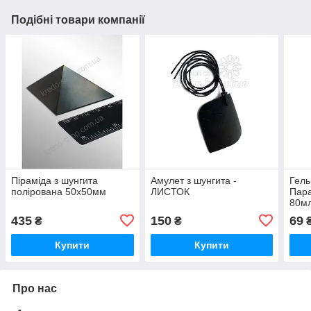
Подібні товари компанії
Піраміда з шунгита
Амулет з шунгита -
Гель
полірована 50х50мм
ЛИСТОК
Пара
80мл
435
150
69
₴
₴
Купити
Купити
Про нас