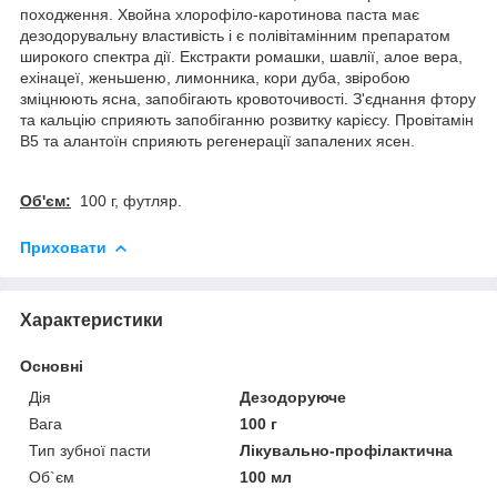
походження. Хвойна хлорофіло-каротинова паста має
дезодорувальну властивість і є полівітамінним препаратом
широкого спектра дії. Екстракти ромашки, шавлії, алое вера,
ехінацеї, женьшеню, лимонника, кори дуба, звіробою
зміцнюють ясна, запобігають кровоточивості. З'єднання фтору
та кальцію сприяють запобіганню розвитку карієсу. Провітамін
В5 та алантоїн сприяють регенерації запалених ясен.
Об'єм:
100 г, футляр.
Приховати
Характеристики
Основні
Дія
Дезодоруюче
Вага
100 г
Тип зубної пасти
Лікувально-профілактична
Об`єм
100 мл