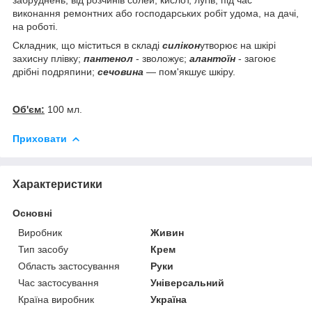
виконання ремонтних або господарських робіт удома, на дачі,
на роботі.
Складник, що міститься в складі
силікон
утворює на шкірі
захисну плівку;
пантенол
- зволожує;
алантоїн
- загоює
дрібні подряпини;
сечовина
— пом'якшує шкіру.
Об'єм:
100 мл.
Приховати
Характеристики
Основні
Виробник
Живин
Тип засобу
Крем
Область застосування
Руки
Час застосування
Універсальний
Країна виробник
Україна