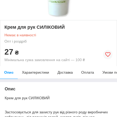
Крем для рук СИЛІКОВИЙ
Немає в наявності
Опт і роздріб
27
₴
Мінімальна сума замовлення на сайті — 100 ₴
Опис
Характеристики
Доставка
Оплата
Умови п
Опис
Крем для рук СИЛІКОВИЙ
Застосовується для захисту рук від різного роду виробничих
забруднень, від розчинів солей, кислот, лугів, під час