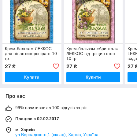
Крем-бальзам ЛЕККОС
Крем-бальзам «Аринтал»
Кре
для ніг антиперспірант 10
ЛЕККОС від тріщин стоп
LЕК
гр.
10 гр.
вида
г.
27
27
27
₴
₴
Купити
Купити
Про нас
99% позитивних з 100 відгуків за рік
Працює з 02.02.2017
м. Харків
ул.Вернадского,1 (склад), Харків, Україна