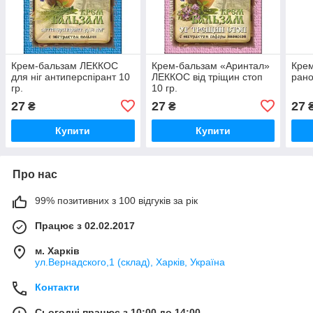
Крем-бальзам ЛЕККОС
Крем-бальзам «Аринтал»
Кре
для ніг антиперспірант 10
ЛЕККОС від тріщин стоп
рано
гр.
10 гр.
27
27
27
₴
₴
Купити
Купити
Про нас
99% позитивних з 100 відгуків за рік
Працює з 02.02.2017
м. Харків
ул.Вернадского,1 (склад), Харків, Україна
Контакти
Сьогодні працює з 10:00 до 14:00