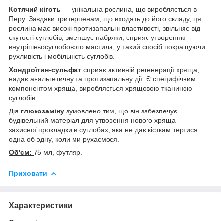
Котячий кіготь
— унікальна рослина, що виробляється в
Перу. Завдяки тритерпенам, що входять до його складу, ця
рослина має високі протизапальні властивості, звільняє від
скутості суглобів, зменшує набряки, сприяє утворенню
внутрішньосуглобового мастила, у такий спосіб покращуючи
рухливість і мобільність суглобів.
Хондроїтин-сульфат
сприяє активній регенерації хряща,
надає анальгетичну та протизапальну дії. Є специфічним
компонентом хряща, виробляється хрящовою тканиною
суглобів.
Дія
глюкозаміну
зумовлено тим, що він забезпечує
будівельний матеріал для утворення нового хряща —
захисної прокладки в суглобах, яка не дає кісткам тертися
одна об одну, коли ми рухаємося.
Об'єм:
75 мл, футляр.
Приховати
Характеристики