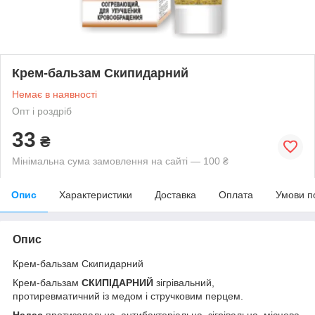
Крем-бальзам Скипидарний
Немає в наявності
Опт і роздріб
33
₴
Мінімальна сума замовлення на сайті — 100 ₴
Опис
Характеристики
Доставка
Оплата
Умови п
Опис
Крем-бальзам Скипидарний
Крем-бальзам
СКИПІДАРНИЙ
зігрівальний,
протиревматичний із медом і стручковим перцем.
Надає
протизапальна, антибактеріальна, зігрівальна, місцева