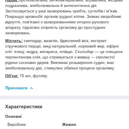
подразлива, знеболювальна й антисептична дія.
Застосовується у разі захворювань хребта, суглобів і м'язів.
Покращує кровообіг органів грудної клітки. Знімає хворобливі
відчуття, пов'язані з захворюваннями опорно-рухового
апарату, підсилює опірність організму до простудних
захворювань.
Містить:
скипидар, вазелін, бджолиний віск, екстракт
стручкового перцю, мед натуральний, норковий жир, ефірні
олії: ялиці, кедра, кипариса, ялівцю.
Скипидар
— це очищена
терпентинова олія, що отримується з живиці — смолистої
рідини соснових дерев. Викликає розширення судин, має
знеболювальну дію, стимулює обмінні процеси організму.
Об'єм:
75 мл, футляр.
Приховати
Характеристики
Основні
Виробник
Живин