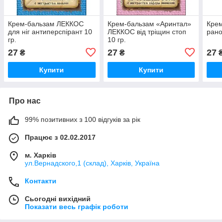
Крем-бальзам ЛЕККОС
Крем-бальзам «Аринтал»
Кре
для ніг антиперспірант 10
ЛЕККОС від тріщин стоп
рано
гр.
10 гр.
27
27
27
₴
₴
Купити
Купити
Про нас
99% позитивних з 100 відгуків за рік
Працює з 02.02.2017
м. Харків
ул.Вернадского,1 (склад), Харків, Україна
Контакти
Сьогодні вихідний
Показати весь графік роботи