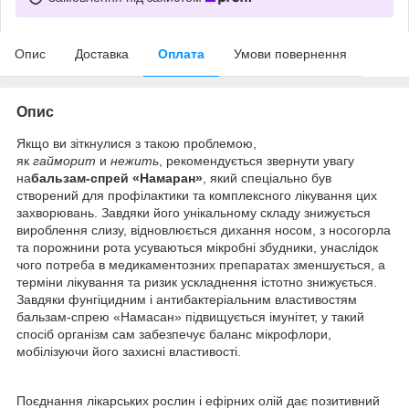
Опис
Доставка
Оплата
Умови повернення
Опис
Якщо ви зіткнулися з такою проблемою,
як
гайморит
и
нежить
, рекомендується звернути увагу
на
бальзам-спрей «Намаран»
, який спеціально був
створений для профілактики та комплексного лікування цих
захворювань. Завдяки його унікальному складу знижується
вироблення слизу, відновлюється дихання носом, з носогорла
та порожнини рота усуваються мікробні збудники, унаслідок
чого потреба в медикаментозних препаратах зменшується, а
терміни лікування та ризик ускладнення істотно знижується.
Завдяки фунгіцидним і антибактеріальним властивостям
бальзам-спрею «Намасан» підвищується імунітет, у такий
спосіб організм сам забезпечує баланс мікрофлори,
мобілізуючи його захисні властивості.
Поєднання лікарських рослин і ефірних олій дає позитивний