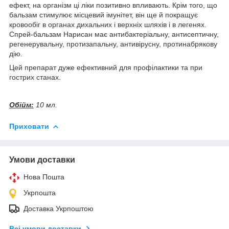
ефект, на організм ці ліки позитивно впливають. Крім того, що
бальзам стимулює місцевий імунітет, він ще й покращує
кровообіг в органах дихальних і верхніх шляхів і в легенях.
Спрей-бальзам Нарисан має антибактеріальну, антисептичну,
регенерувальну, протизапальну, антивірусну, протинабрякову
дію.
Цей препарат дуже ефективний для профілактики та при
гострих станах.
Обійм:
10 мл.
Приховати
Умови доставки
Нова Пошта
Укрпошта
Доставка Укрпоштою
Всі умови доставки