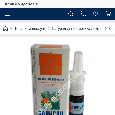
Крок До Здоровʼя
Товари та послуги
Натуральна косметика Леккос
Спр