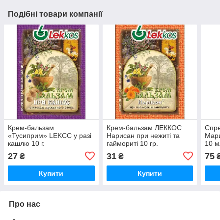
Подібні товари компанії
Крем-бальзам
Крем-бальзам ЛЕККОС
Спре
«Тусиприм» LEKCC у разі
Нарисан при нежиті та
Мари
кашлю 10 г.
гаймориті 10 гр.
10 м
27
31
75
₴
₴
Купити
Купити
Про нас