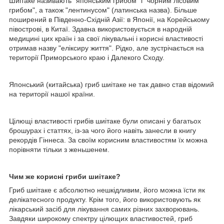
Шиітаке називають "японським грибом" і "чорним лісовим
грибом", а також "лентинусом" (латинська назва). Більше
поширений в Південно-Східній Азії: в Японії, на Корейському
півострові, в Китаї. Здавна використовується в народній
медицині цих країн і за свої лікувальні і корисні властивості
отримав назву "еліксиру життя". Рідко, але зустрічається на
території Приморського краю і Далекого Сходу.
Японський (китайська) гриб шиітаке не так давно став відомий
на території нашої країни.
Цілющі властивості грибів шиітаке були описані у багатьох
брошурах і статтях, із-за чого його навіть занесли в книгу
рекордів Гіннеса. За своїм корисним властивостям їх можна
порівняти тільки з женьшенем.
Чим же корисні гриби шиітаке?
Гриб шиітаке є абсолютно нешкідливим, його можна їсти як
делікатесного продукту. Крім того, його використовують як
лікарський засіб для лікування самих різних захворювань.
Завдяки широкому спектру цілющих властивостей, гриб