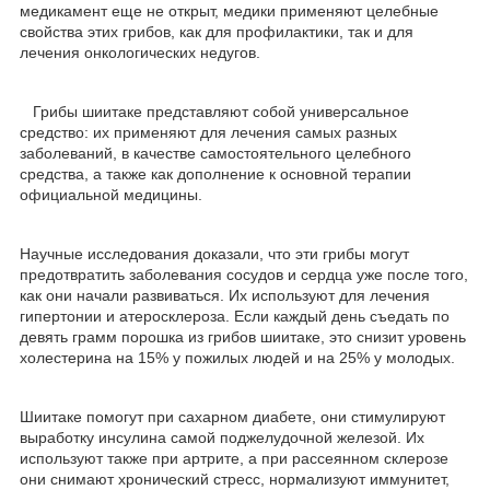
медикамент еще не открыт, медики применяют целебные
свойства этих грибов, как для профилактики, так и для
лечения онкологических недугов.
Грибы шиитаке представляют собой универсальное
средство: их применяют для лечения самых разных
заболеваний, в качестве самостоятельного целебного
средства, а также как дополнение к основной терапии
официальной медицины.
Научные исследования доказали, что эти грибы могут
предотвратить заболевания сосудов и сердца уже после того,
как они начали развиваться. Их используют для лечения
гипертонии и атеросклероза. Если каждый день съедать по
девять грамм порошка из грибов шиитаке, это снизит уровень
холестерина на 15% у пожилых людей и на 25% у молодых.
Шиитаке помогут при сахарном диабете, они стимулируют
выработку инсулина самой поджелудочной железой. Их
используют также при артрите, а при рассеянном склерозе
они снимают хронический стресс, нормализуют иммунитет,