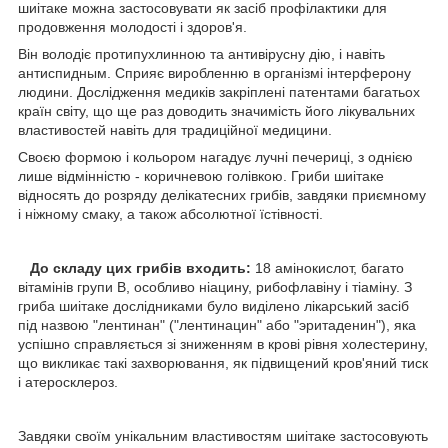
шиітаке можна застосовувати як засіб профілактики для
продовження молодості і здоров'я.
Він володіє протипухлинною та антивірусну дію, і навіть
антиспидным. Сприяє виробленню в організмі інтерферону
людини. Дослідження медиків закріплені патентами багатьох
країн світу, що ще раз доводить значимість його лікувальних
властивостей навіть для традиційної медицини.
Своєю формою і кольором нагадує лучні печериці, з однією
лише відмінністю - коричневою голівкою. Гриби шиітаке
відносять до розряду делікатесних грибів, завдяки приємному
і ніжному смаку, а також абсолютної їстівності.
До складу цих грибів входить:
18 амінокислот, багато
вітамінів групи В, особливо ніацину, рибофлавіну і тіаміну. З
гриба шиітаке дослідниками було виділено лікарський засіб
під назвою "лентинан" ("лентинацин" або "эритаденин"), яка
успішно справляється зі зниженням в крові рівня холестерину,
що викликає такі захворювання, як підвищений кров'яний тиск
і атеросклероз.
Завдяки своїм унікальним властивостям шиітаке застосовують