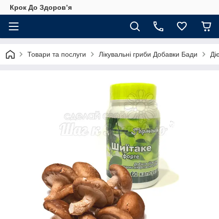
Крок До Здоровʼя
Товари та послуги
Лікувальні гриби Добавки Бади
Ді