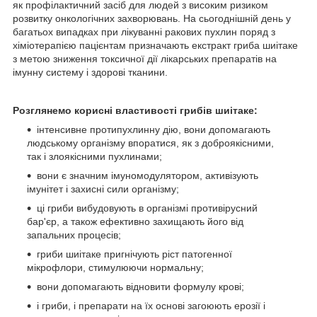
як профілактичний засіб для людей з високим ризиком
розвитку онкологічних захворювань. На сьогоднішній день у
багатьох випадках при лікуванні ракових пухлин поряд з
хіміотерапією пацієнтам призначають екстракт гриба шиітаке
з метою зниження токсичної дії лікарських препаратів на
імунну систему і здорові тканини.
Розглянемо корисні властивості грибів шиітаке:
інтенсивне протипухлинну дію, вони допомагають
людському організму впоратися, як з доброякісними,
так і злоякісними пухлинами;
вони є значним імуномодулятором, активізують
імунітет і захисні сили організму;
ці гриби вибудовують в організмі противірусний
бар'єр, а також ефективно захищають його від
запальних процесів;
гриби шиітаке пригнічують ріст патогенної
мікрофлори, стимулюючи нормальну;
вони допомагають відновити формулу крові;
і гриби, і препарати на їх основі загоюють ерозії і