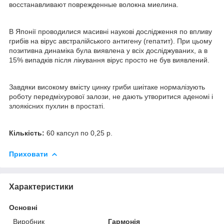
восстанавливают поврежденные волокна миелина.
В Японії проводилися масивні наукові дослідження по впливу
грибів на вірус австралійського антигену (гепатит). При цьому
позитивна динаміка була виявлена у всіх досліджуваних, а в
15% випадків після лікування вірус просто не був виявлений.
Завдяки високому вмісту цинку гриби шиітаке нормалізують
роботу передміхурової залози, не дають утворитися аденомі і
злоякісних пухлин в простаті.
Кількість:
60 капсул по 0,25 р.
Приховати
Характеристики
Основні
Виробник
Гармонія