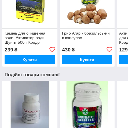
Камінь для очищення
Гриб Агарік бразильський
Акти
води, Активатор води
в капсулах
для 
Шунгіт 500 г Кредо
Кре
239
430
129
₴
₴
Купити
Купити
Подібні товари компанії