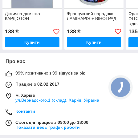
Дієтична домішка
Французький парадокс
Фран
КАРДІОТОН
ЛАМІНАРІЯ + ВІНОГРАД
ФІТ
відн
трав
138
138
135
₴
₴
Купити
Купити
Про нас
99% позитивних з 99 відгуків за рік
Працює з 02.02.2017
м. Харків
ул.Вернадского,1 (склад), Харків, Україна
Контакти
Сьогодні працює з 09:00 до 18:00
Показати весь графік роботи