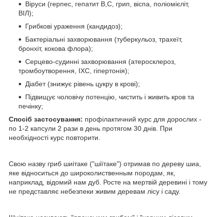
Віруси (герпес, гепатит В,С, грип, віспа, поліомієліт,
ВІЛ);
Грибкові ураження (кандидоз);
Бактеріальні захворювання (туберкульоз, трахеїт,
бронхіт, кокова флора);
Серцево-судинні захворювання (атеросклероз,
тромбоутворення, ІХС, гіпертонія);
Діабет (знижує рівень цукру в крові);
Підвищує чоловічу потенцію, чистить і живить кров та
печінку;
Спосіб застосування:
профілактичний курс для дорослих -
по 1-2 капсули 2 рази в день протягом 30 днів. При
необхідності курс повторити.
Свою назву гриб шиітаке ("шіїтаке") отримав по дереву шиа,
яке відноситься до широколиственным породам, як,
наприклад, відомий нам дуб. Росте на мертвій деревині і тому
не представляє небезпеки живим деревам лісу і саду.