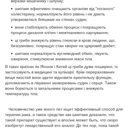
виразки кишечнику і шлунку;
шиітаке ефективно очищають організм від "поганого"
холестерину, нормалізують його рівень і не дають
утворюватися бляшкам на стінках судин;
вони стабілізують обмінні процеси і покращують
процеси дихання клітин і межтканевого харчування;
ці гриби знижують рівень глюкози в крові людини, що,
безсумнівно, покращує стан хворих на цукровий діабет;
шиітаке нормалізують вуглеводний обмін, лікують
ожиріння, стимулюючи зниження маси тіла.
В таких країнах як Японія і Китай ці гриби дуже поширені, їх
застосовують в медицині та кулінарії. Крім перерахованих
вище якостей вони здатні відновити еректильну функцію,
допомагають в лікуванні захворювань судин і серця. Також
вони борються із запальними процесами і знижують
температуру тіла.
Человечество уже много лет ищет эффективный способ для
терапии рака, а такое средство как шиитаке доказало, что
такой препарат существует и вполне может быть, что скоро
изобретут лекарственный его аналог. До тех пор, пока такой