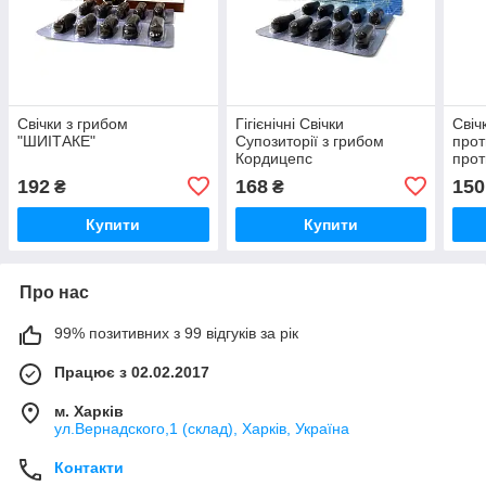
Свічки з грибом
Гігієнічні Свічки
Свіч
"ШИІТАКЕ"
Супозиторії з грибом
прот
Кордицепс
прот
чист
192
168
150
₴
₴
Купити
Купити
Про нас
99% позитивних з 99 відгуків за рік
Працює з 02.02.2017
м. Харків
ул.Вернадского,1 (склад), Харків, Україна
Контакти