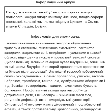
Інформаційний аркуш
Склад гігієнічного засобу:
екстракт коріння вовчуга
польового, кожури плодів каштану кінського, плодів софори
японської, хелатні комплекси гліцину з Цинком та Селен,
вітамін С, лаурін, L-лізин.
Інформація для споживача.
Етіопатогенетичне виникнення геморою обумовлено
тривалим стоянням, генетичною схильністю, вагітністю,
запорами, затримкою сечі, ожирінням, пухлинами в тазовій
області, підвищеним тиском у портальній венозній системі
(цироз печінки). Клінічно геморой буває внутрішнім, зовнішнім
та змішаним. Внутрішній геморой проявляється кровотечами
та більше після дефекації. Внутрішній геморой небезпечний
своїми ускладненнями, а саме: пролапсом, утиском, застоєм,
набряком, тромбозом, гангреною, сумбукозними абсцесами і
т. д. Зовнішні гемороїдальні шишки, також часто бувають
болючими. Профілактичні заходи при геморої – це
дотримання дієти, і як наслідок – зниження маси тіла,
регуляція дефекації, анти гемороїдальні супозиторії.
Супозиторії «Гемотел» мають діуретичний і послаблюючий
ефекти, а також протизапальну, кровоспинну, регенеруючи