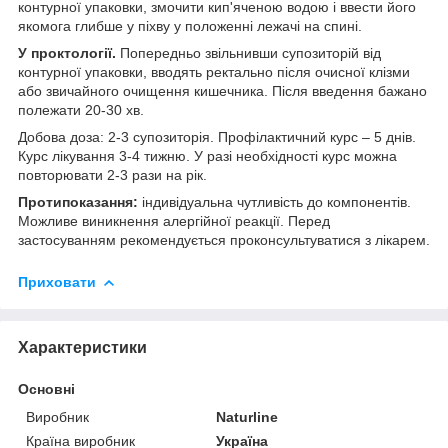
контурної упаковки, змочити кип'яченою водою і ввести його
якомога глибше у піхву у положенні лежачі на спині.
У проктології.
Попередньо звільнивши супозиторій від
контурної упаковки, вводять ректально після очисної клізми
або звичайного очищення кишечника. Після введення бажано
полежати 20-30 хв.
Добова доза: 2-3 супозиторія. Профілактичний курс – 5 днів.
Курс лікування 3-4 тижню. У разі необхідності курс можна
повторювати 2-3 рази на рік.
Протипоказання:
індивідуальна чутливість до компонентів.
Можливе виникнення алергійної реакції. Перед
застосуванням рекомендується проконсультуватися з лікарем.
Приховати
Характеристики
Основні
Виробник
Naturline
Країна виробник
Україна