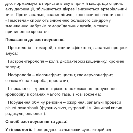
дію, нормалізують перистальтику в прямій кишці, що сприяє
акту дефекації, збільшується діурез і знижується артеріальний
тиск. Протизапальні, спазмолітичні, кровоспинні властивості
«Гемотела» сприяють зниженню больового синдрому,
зменшенню набряків гемороїдальних вузлів, а також
припиненню кровотеч.
Показання до застосування:
· Проктологія – геморой, тріщини сфінктера, запальні процеси
ануса;
· Гастроентерологія – коліт, дисбактеріоз кишечнику, хронічні
запори;
· Нефрологія – пієлонефрит, цистит, гломерулонефрит,
сечокам'яна хвороба, простатит;
· Гінекологія – кровотечі різного походження, порушення
кровообігу в органах малого таза, вікові зокрема;
· Порушення обміну речовин – ожиріння, запальні процеси
різної локалізації (фурункульоз, вугровий і гнійничкові висип,
радикуліт, епілепсія).
Спосіб застосування та дози:
У гінекології.
Попередньо звільнивши супозиторій від